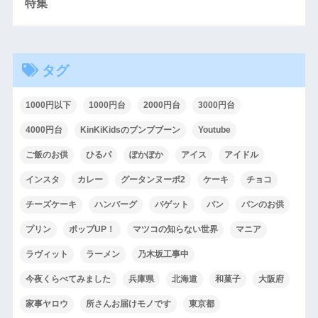
特集
タグ
1000円以下
1000円台
2000円台
3000円台
4000円台
KinKiKidsのブンブブーン
Youtube
ご飯のお供
ひるパ
ぽかぽか
アイス
アイドル
インスタ
カレー
グータンヌーボ2
ケーキ
チョコ
チーズケーキ
ハンバーグ
バゲット
パン
パンのお供
プリン
ポップUP！
マツコの知らない世界
マニア
ラヴィット
ラーメン
乃木坂工事中
今夜くらべてみました
兵庫県
北海道
和菓子
大阪府
家事ヤロウ
所さんお届けモノです
東京都