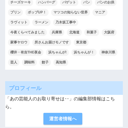
チーズケーキ
ハンバーグ
バゲット
パン
パンのお供
プリン
ポップUP！
マツコの知らない世界
マニア
ラヴィット
ラーメン
乃木坂工事中
今夜くらべてみました
兵庫県
北海道
和菓子
大阪府
家事ヤロウ
所さんお届けモノです
東京都
櫻井・有吉THE夜会
浜ちゃんが!
浜ちゃんが！
神奈川県
芸人
調味料
餃子
高知県
プロフィール
「あの芸能人のお取り寄せは‥」の編集部情報はこち
ら。
運営者情報へ